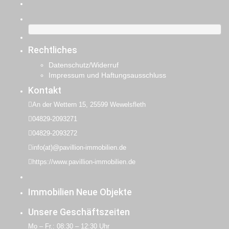
Rechtliches
Datenschutz/Widerruf
Impressum und Haftungsausschluss
Kontakt
An der Wettern 15, 25599 Wewelsfleth
04829-2093271
04829-2093272
info(at)@pavillion-immobilien.de
https://www.pavillion-immobilien.de
Immobilien Neue Objekte
Unsere Geschäftszeiten
Mo – Fr.: 08:30 – 12:30 Uhr